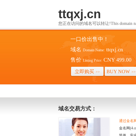
ttqxj.cn
您正在访问的域名可以转让!This domain name i
一口价出售中！
域名
ttqxj.cn
Domain Name:
售价
CNY 499.00
Listing Price:
立即购买
BUY NOW
>>
>>
域名交易方式：
通过金名网(
金名网(4
简单、安