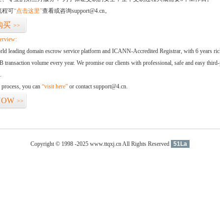
流程可
“点击这里”
查看或咨询support@4.cn。
购买
>>
erview:
orld leading domain escrow service platform and ICANN-Accredited Registrar, with 6 years ri
 transaction volume every year. We promise our clients with professional, safe and easy third-
.
d process, you can
“visit here”
or contact support@4.cn.
NOW
>>
Copyright © 1998 -2025 www.ttqxj.cn All Rights Reserved
51La