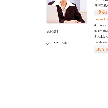
具体交易
我要
Process Ov
4.cn is a w
million RMB
联系我们
5 workdays
For detaile
QQ：2726103981
BUY 